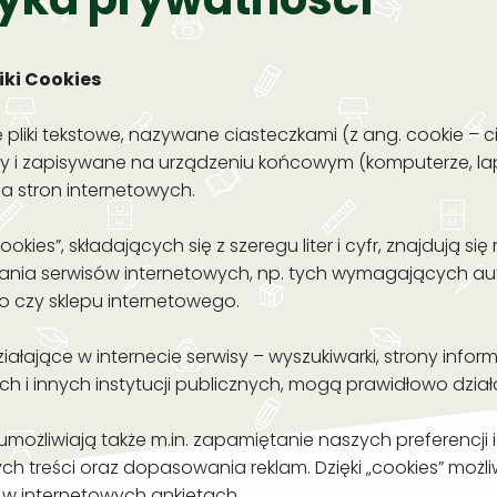
iki Cookies
e pliki tekstowe, nazywane ciasteczkami (z ang. cookie – c
i zapisywane na urządzeniu końcowym (komputerze, lapt
a stron internetowych.
ookies”, składających się z szeregu liter i cyfr, znajdują
nia serwisów internetowych, np. tych wymagających aut
 czy sklepu internetowego.
ziałające w internecie serwisy – wyszukiwarki, strony inf
 i innych instytucji publicznych, mogą prawidłowo działać
umożliwiają także m.in. zapamiętanie naszych preferencji 
ch treści oraz dopasowania reklam. Dzięki „cookies” możliw
w internetowych ankietach.