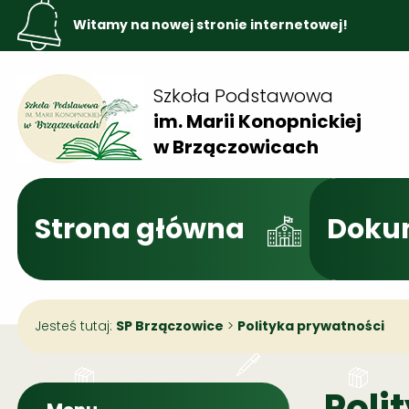
Witamy na nowej stronie internetowej!
Szkoła Podstawowa
im. Marii Konopnickiej
w Brzączowicach
Strona główna
Doku
Jesteś tutaj:
SP Brzączowice
>
Polityka prywatności
Poli