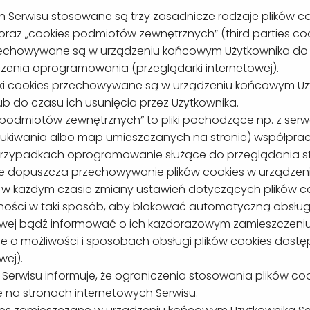
Serwisu stosowane są trzy zasadnicze rodzaje plików cooki
oraz „cookies podmiotów zewnętrznych” (third parties coo
zechowywane są w urządzeniu końcowym Użytkownika do 
czenia oprogramowania (przeglądarki internetowej).
pliki cookies przechowywane są w urządzeniu końcowym Uż
ub do czasu ich usunięcia przez Użytkownika.
 podmiotów zewnętrznych” to pliki pochodzące np. z ser
zukiwania albo map umieszczanych na stronie) współpracu
przypadkach oprogramowanie służące do przeglądania st
e dopuszcza przechowywanie plików cookies w urządzen
w każdym czasie zmiany ustawień dotyczących plików co
ności w taki sposób, aby blokować automatyczną obsługę
owej bądź informować o ich każdorazowym zamieszczeniu
je o możliwości i sposobach obsługi plików cookies dos
wej).
 Serwisu informuje, że ograniczenia stosowania plików co
 na stronach internetowych Serwisu.