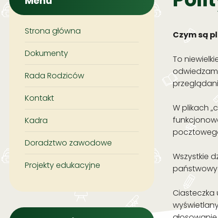
Menu
Strona główna
Czym są pl
Dokumenty
To niewielki
odwiedzamy 
Rada Rodziców
przeglądani
Kontakt
W plikach „c
funkcjonowa
Kadra
pocztowego
Doradztwo zawodowe
Wszystkie d
Projekty edukacyjne
państwowych
Ciasteczka 
wyświetlany
głosowanie 