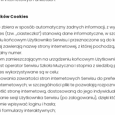
lików Cookies
e zbiera w sposób automatyczny żadnych informacji, z wyj
kies (tzw. „ciasteczka”) stanowią dane informatyczne, w s
iu końcowym Użytkownika Serwisu i przeznaczone są do ko
j zawierają nazwę strony internetowej, z której pochod
alny numer.
m zamieszczającym na urządzeniu końcowym Użytkownika 
st operator Serwisu Szkoła Muzyczna I stopnia z siedzibą
kies wykorzystywane są w celu:
owania zawartości stron internetowych Serwisu do prefere
internetowych; w szczególności pliki te pozwalają rozpoz
tlić stronę internetową, dostosowaną do jego indywidua
anie sesji Użytkownika Serwisu (po zalogowaniu), dzięki kt
ie wpisywać loginu i hasła;
i formularzy interaktywnych;