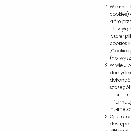
W ramach 
cookies) 
które pr
lub wyłą
„Stałe” 
cookies l
„Cookies
(np. wys
W wielu 
domyślni
dokonać 
szczegól
internet
informac
interneto
Operator
dostępne