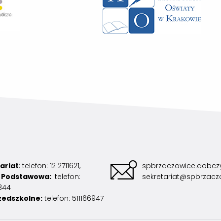
ariat
: telefon: 12 2711621,
spbrzaczowice.dobczy
a Podstawowa:
telefon:
sekretariat@spbrzacz
344
zedszkolne:
telefon: 511166947