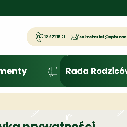
12 271 16 21
sekretariat@spbrzac
menty
Rada Rodzicó
tyka prywatności