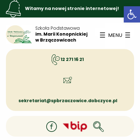
Otwórz
Witamy na nowej stronie internetowej!
Szkoła Podstawowa
im. Marii Konopnickiej
MENU
w Brzączowicach
12 271 16 21
sekretariat@spbrzaczowice.dobczyce.pl