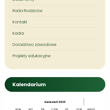
Rada Rodziców
Kontakt
Kadra
Doradztwo zawodowe
Projekty edukacyjne
Kalendarium
˂
˃
Kwiecień 2023
▼
PON.
WT.
ŚR.
CZW.
PT.
SOB.
NIEDZ.